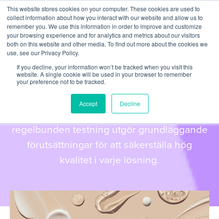
This website stores cookies on your computer. These cookies are used to
collect information about how you interact with our website and allow us to
remember you. We use this information in order to improve and customize
your browsing experience and for analytics and metrics about our visitors
both on this website and other media. To find out more about the cookies we
use, see our Privacy Policy.
If you decline, your information won’t be tracked when you visit this
UTVECKLING & FÖRVALTNING
website. A single cookie will be used in your browser to remember
your preference not to be tracked.
Testning
Accept
Decline
En väldefinierad teststrategi och
regelbunden testning utgör grundläggande
förutsättningar för att säkerställa hög
kvalitet i varje lösning.