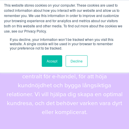
This website stores cookies on your computer. These cookies are used to
collect information about how you interact with our website and allow us to
remember you. We use this information in order to improve and customize
your browsing experience and for analytics and metrics about our visitors
both on this website and other media. To find out more about the cookies we
use, see our Privacy Policy.
If you decline, your information won’t be tracked when you visit this
DIGITAL STRATEGI
website. A single cookie will be used in your browser to remember
your preference not to be tracked.
Kundresa
Accept
Decline
Att etablera en sömlös köpupplevelse är
centralt för e-handel, för att höja
kundnöjdhet och bygga långsiktiga
relationer. Vi vill hjälpa dig skapa en optimal
kundresa, och det behöver varken vara dyrt
eller komplicerat.