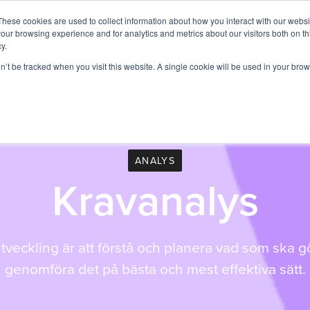
These cookies are used to collect information about how you interact with our webs
Tjänster
Expertområden
Magento
Kund
our browsing experience and for analytics and metrics about our visitors both on th
y.
on’t be tracked when you visit this website. A single cookie will be used in your b
ANALYS
Kravanalys
utveckling är att förstå och planera vad som ska g
genomföra det på bästa och mest effektiva sätt.