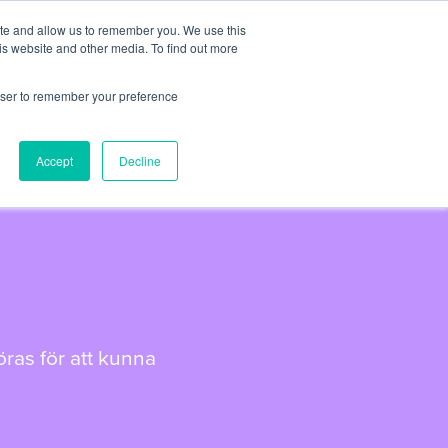
ite and allow us to remember you. We use this
er
Partners
Om oss
Artiklar
Kontakt
is website and other media. To find out more
rowser to remember your preference
Accept
Decline
öras för att kunna