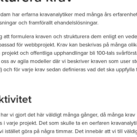
am har erfarna kravanalytiker med många års erfarenhet
ningar och framförallt ehandelslösningar.
ig att formulera kraven och strukturera dem enligt en ved
passad för webbprojekt. Krav kan beskrivas på många olik
 projekt och offentliga upphandlingar bli 100-tals svårförst
oss av agila modeller där vi beskriver kraven som user st
l) och för varje krav sedan definieras vad det ska uppfylla f
ktivitet
har vi gjort det här väldigt många gånger, då många krav
 i varje projekt. Det som skulle ta en oerfaren kravanalyti
i istället göra på några timmar. Det innebär att vi till väldi