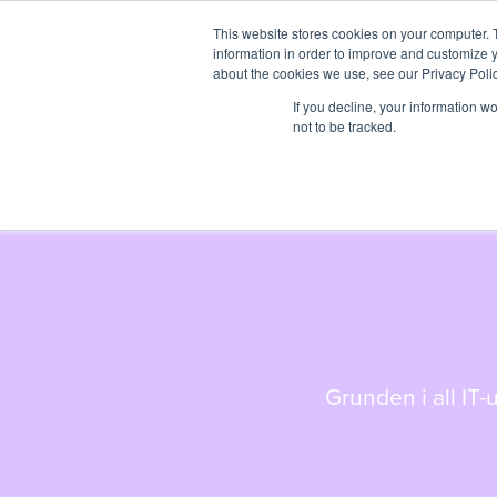
This website stores cookies on your computer. 
information in order to improve and customize y
about the cookies we use, see our Privacy Polic
If you decline, your information w
not to be tracked.
Grunden i all IT-