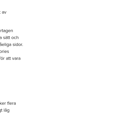
 av
ertagen
a sätt och
åeliga sidor.
ories
ör att vara
ker flera
gt låg