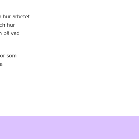
a hur arbetet
och hur
n på vad
kor som
na