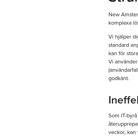
New Amsterd
komplexa lös
Vi hjälper d
standard an
kan för stora
Vi använder 
(användarfal
godkänt.
Ineffe
Som IT-byrå 
återupprepas
veckor, kan v