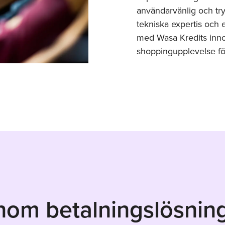
användarvänlig och tr
tekniska expertis och 
med Wasa Kredits innov
shoppingupplevelse fö
inom betalningslösnin