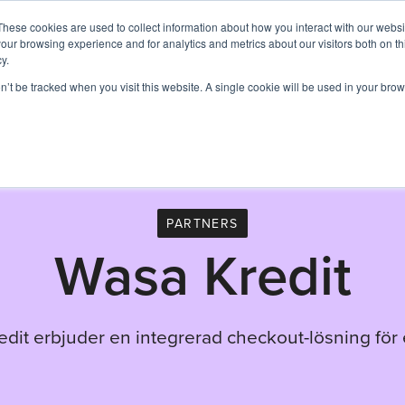
These cookies are used to collect information about how you interact with our webs
Tjänster
Expertområden
Magento
Kund
our browsing experience and for analytics and metrics about our visitors both on th
y.
on’t be tracked when you visit this website. A single cookie will be used in your b
PARTNERS
Wasa Kredit
dit erbjuder en integrerad checkout-lösning för