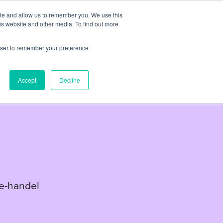
ite and allow us to remember you. We use this
er
Partners
Om oss
Artiklar
Kontakt
is website and other media. To find out more
rowser to remember your preference
Accept
Decline
 e-handel