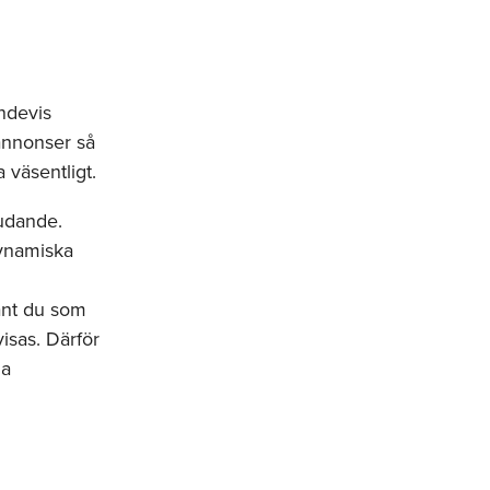
ndevis
 annonser så
 väsentligt.
judande.
dynamiska
n
ant du som
isas. Därför
la