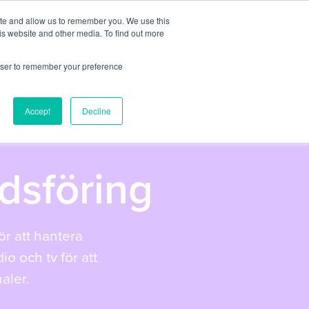
ite and allow us to remember you. We use this
er
Partners
Om oss
Artiklar
Kontakt
is website and other media. To find out more
rowser to remember your preference
Accept
Decline
sföring
r att hantera
io och tv för att
aler.