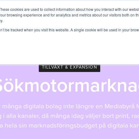
These cookies are used to collect information about how you interact with our webs
Tjänster
Expertområden
Magento
Kund
our browsing experience and for analytics and metrics about our visitors both on th
y.
on’t be tracked when you visit this website. A single cookie will be used in your b
TILLVÄXT & EXPANSION
Sökmotormarknad
 många digitala bolag inte längre en Mediabyrå fö
 alla kanaler, då många idag väljer bort print, rad
a hela sin marknadsföringsbudget på digitala kan