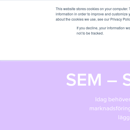
This website stores cookies on your computer. 
information in order to improve and customize y
about the cookies we use, see our Privacy Polic
If you decline, your information w
not to be tracked.
SEM – 
Idag behöver
marknadsföring i
lägg