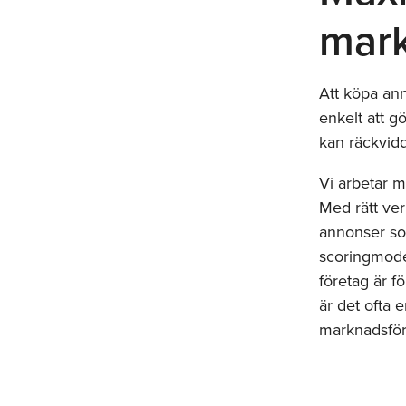
mark
Att köpa an
enkelt att g
kan räckvidd
Vi arbetar m
Med rätt ve
annonser so
scoringmode
företag är f
är det ofta 
marknadsför