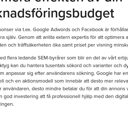
nadsföringsbudget
nonser via t.ex. Google Adwords och Facebook är förhålla
öra själv. Genom att anlita extern expertis för att optimera
en och träffsäkerheten öka samt priset per visning minska
ed flera ledande SEM-byrårer som blir en del av vårt erb
rktyg kan du hantera tusentals sökord och varianter och 
m anpassar sig efter användarens sökning. Google har e
ll och en aktionsmodell som innebär att desto mer relev
ör användaren, desto mindre betalar du för att din annons v
en god investering att få professionell hjälp med den digita
ingen.