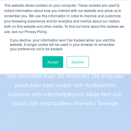
This website stores cookies on your computer. These cookies are used to
collect information about how you interact with our website and allow us to
remember you. We use this information in order to improve and customize
your browsing experience and for analytics and metrics about our visitors
both on this website and other media. To find out more about the cookies we
use, see our Privacy Policy.
Tele2 - Slutar aldrig utmana
If you decline, your information won’t be tracked when you visit this
website. A single cookie will be used in your browser to remember
your preference not to be tracked.
Tele2 är en svensk telekomoperatör med
Accept
Decline
fler än 30 miljoner abonnenter i tio länder
och omsätter över 30 miljarder. De erbjuder
produkter som mobil- och fasttelefoni,
kabel-tv och internettjänster, både fast och
mobil och med butiker överallt i Sverige.