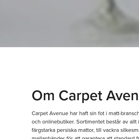
Om Carpet Ave
Carpet Avenue har haft sin fot i matt-bransch
och onlinebutiker. Sortimentet består av allt 
färgstarka persiska mattor, till vackra silkes
mellanhänder för att garantera att standard f