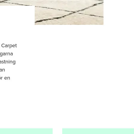
 Carpet
ngarna
astning
kan
ör en