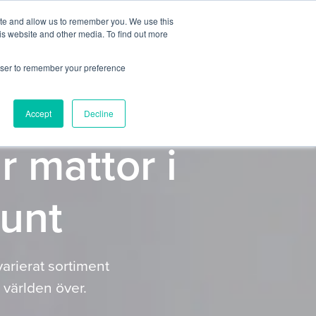
ite and allow us to remember you. We use this
er
Partners
Om oss
Artiklar
Kontakt
is website and other media. To find out more
rowser to remember your preference
Accept
Decline
 mattor i
runt
arierat sortiment
 världen över.