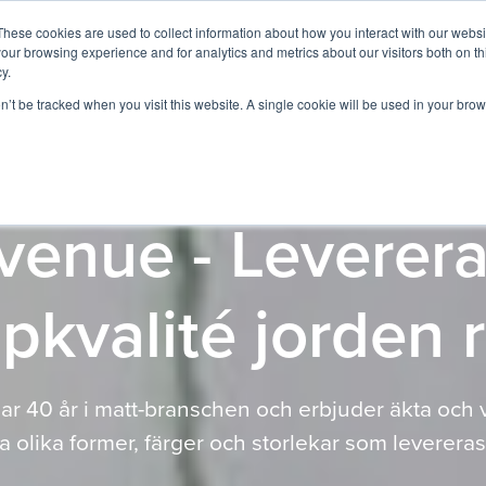
These cookies are used to collect information about how you interact with our webs
Tjänster
Expertområden
Magento
Kund
our browsing experience and for analytics and metrics about our visitors both on th
y.
on’t be tracked when you visit this website. A single cookie will be used in your b
venue - Levererar
pkvalité jorden 
r 40 år i matt-branschen och erbjuder äkta och v
lla olika former, färger och storlekar som levereras