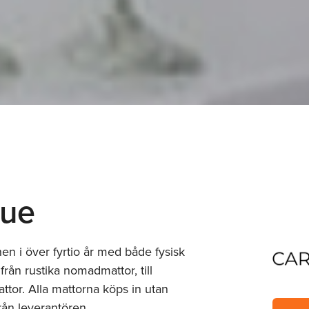
nue
en i över fyrtio år med både fysisk
ifrån rustika nomadmattor, till
mattor. Alla mattorna köps in utan
rån leverantören.