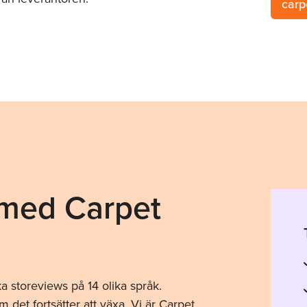
carp
 med Carpet
a storeviews på 14 olika språk.
 det fortsätter att växa. Vi är Carpet