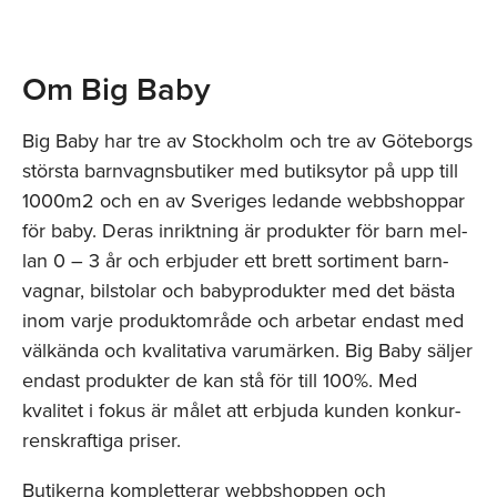
Om Big Baby
Big Baby har tre av Stock­holm och tre av Göteborgs
största barn­vagns­bu­tiker med butiksytor på upp till
1000m2 och en av Sveriges ledande web­bshop­par
för baby. Deras inrik­t­ning är pro­duk­ter för barn mel­
lan 0 – 3 år och erbjuder ett brett sor­ti­ment barn­
vagnar, bil­sto­lar och babypro­duk­ter med det bästa
inom varje pro­duk­tom­råde och arbe­tar endast med
välkända och kvalitativa varumärken. Big Baby säljer
endast pro­duk­ter de kan stå för till 100%. Med
kvalitet i fokus är målet att erbjuda kunden konkur­
ren­skraftiga priser.
Butikerna kompletterar webb­shop­pen och