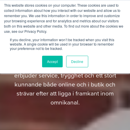
This website stores cookies on your computer. These cookies are used to
collect information about how you interact with our website and allow us to
remember you. We use this information in order to improve and customize
your browsing experience and for analytics and metrics about our visitors
both on this website and other media. To find out more about the cookies we
use, see our Privacy Policy.
Big Baby
If you decline, your information won’t be tracked when you visit this
website. A single cookie will be used in your browser to remember
your preference not to be tracked.
Big Baby är butikskedjan som erbjuder de
Accept
Decline
bästa produkterna för de minsta barnen och
erbjuder service, trygghet och ett stort
kunnande både online och i butik och
strävar efter att ligga i framkant inom
omnikanal.